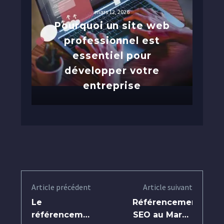
mars 12, 2026
Pourquoi un site web
professionnel est
essentiel pour
développer votre
entreprise
Article précédent
Article suivant
Le
Référencement
référencement
SEO au Maroc