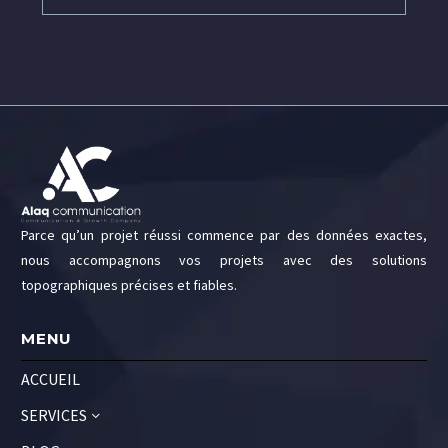
SEO : un
: ce qui
levier
fonctionne
essentiel
vraiment en
pour
2026
améliorer la
visibilité de
votre
entreprise
Parce qu’un projet réussi commence par des données exactes,
nous accompagnons vos projets avec des solutions
topographiques précises et fiables.
MENU
ACCUEIL
SERVICES